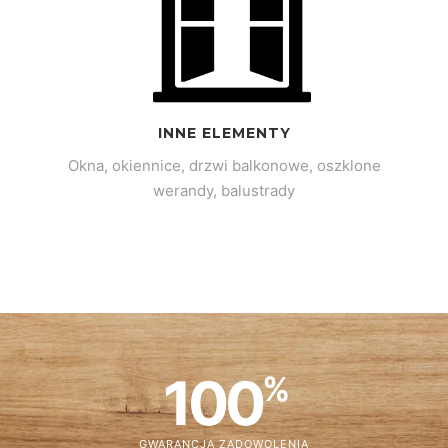
INNE ELEMENTY
Okna, okiennice, drzwi balkonowe, oszklone
werandy, balustrady
100
%
GWARANCJA ZADOWOLENIA