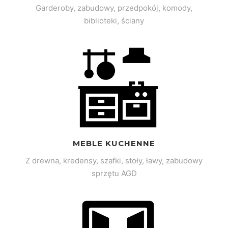
Garderoby, zabudowy, przedpokój, komody,
biblioteki, ściany
MEBLE KUCHENNE
Z drewna, kredensy, szafki, stoły, ławy, zabudowy
sprzętu AGD