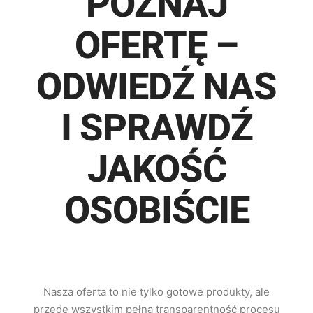
POZNAJ
OFERTĘ –
ODWIEDŹ NAS
I SPRAWDŹ
JAKOŚĆ
OSOBIŚCIE
Nasza oferta to nie tylko gotowe produkty, ale
przede wszystkim pełna transparentność procesu